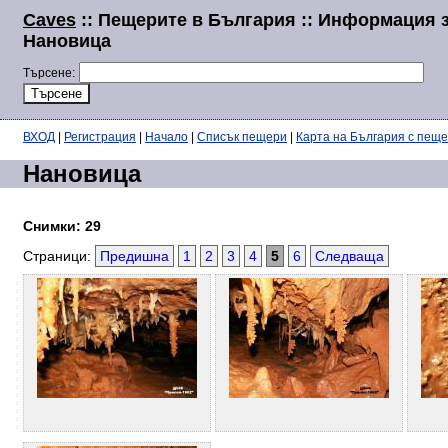
Caves
:: Пещерите в България :: Информация 
Нановица
Търсене:
ВХОД
|
Регистрация
|
Начало
|
Списък пещери
|
Карта на България с пещ
Нановица
Снимки: 29
Страници:
Предишна
1
2
3
4
5
6
Следваща