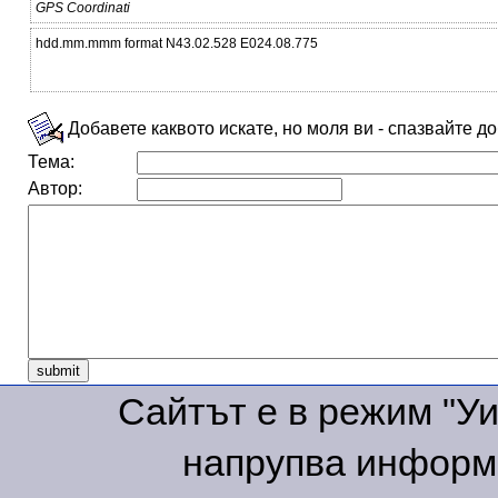
GPS Coordinati
hdd.mm.mmm format N43.02.528 E024.08.775
Добавете каквото искате, но моля ви - спазвайте д
Тема:
Автор:
Сайтът е в режим "Уик
напрупва информа