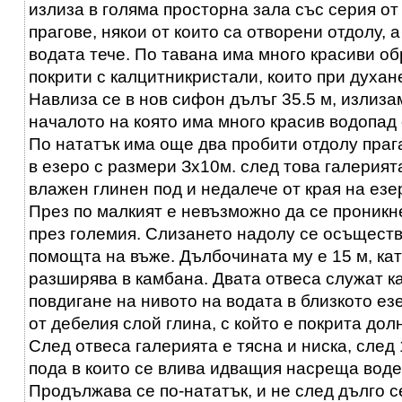
излиза в голяма просторна зала със серия о
прагове, някои от които са отворени отдолу, а
водата тече. По тавана има много красиви о
покрити с калцитникристали, които при духане
Навлиза се в нов сифон дълъг 35.5 м, излиза
началото на която има много красив водопад
По нататък има още два пробити отдолу прага
в езеро с размери Зх10м. след това галерия
влажен глинен под и недалече от края на езе
През по малкият е невъзможно да се проникн
през големия. Слизането надолу се осъществ
помощта на въже. Дълбочината му е 15 м, кат
разширява в камбана. Двата отвеса служат к
повдигане на нивото на водата в близкото ез
от дебелия слой глина, с който е покрита дол
След отвеса галерията е тясна и ниска, след 
пода в които се влива идващия насреща воде
Продължава се по-нататък, и не след дълго с