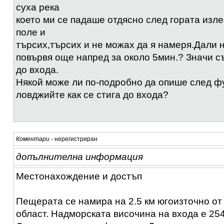
суха река
което ми се падаше отдясно след гората изл
поле и
търсих,търсих и не можах да я намеря.Дали н
повървя още напред за около 5мин.? Значи с
до входа.
Някой може ли по-подробно да опише след ф
ловджийте как се стига до входа?
Коментари
- нерегистриран
допълнителна информация
Местонахождение и достъп
Пещерата се намира на 2.5 км югоизточно от
област. Надморската височина на входа е 254