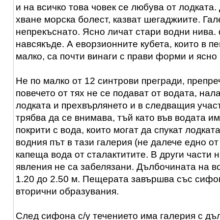
и на всичко това човек се любува от лодката.
хване морска болест, казват шегаджиите. Га
непрекъснато. Ясно личат стари водни нива.
навсякъде. А еворзионните кубета, които в п
малко, са почти винаги с прави форми и ясно
Не по малко от 12 синтрови прегради, препре
повечето от тях не се подават от водата, нал
лодката и прехвърлянето и в следващия учас
трябва да се внимава, тъй като във водата и
покрити с вода, които могат да спукат лодкат
водния път в тази галерия (не далече едно от
капеща вода от сталактитите. В други части
явления не са забелязани. Дълбочината на в
1.20 до 2.50 м. Пещерата завършва със сифон
вторични образувания.
След сифона с/у течението има галерия с дъ