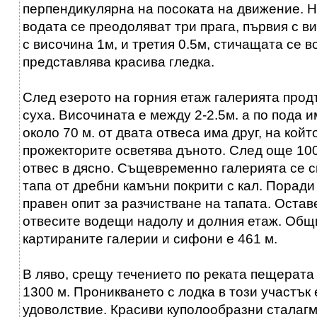
перпендикулярна на посоката на движение. 
водата се преодоляват три прага, първия с ви
с височина 1м, и третия 0.5м, стичащата се во
представлява красива гледка.
След езерото на горния етаж галерията прод
суха. Височината е между 2-2.5м. а по пода и
около 70 м. от двата отвеса има друг, на кой
прожекторите осветява дъното. След още 100
отвес в дясно. Същевременно галерията се с
тапа от дребни камъни покрити с кал. Поради
правен опит за разчистване на тапата. Оставе
отвесите водещи надолу и долния етаж. Общ
картираните галерии и сифони е 461 м.
В ляво, срещу течението по реката пещерат
1300 м. Проникването с лодка в този участък 
удоволствие. Красиви куполообразни сталагм