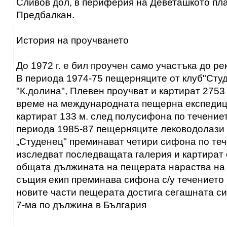
Сливов дол, в периферия на Деветашкото пл
Предбалкан.
История на проучването
До 1972 г. е бил проучен само участъка до ре
В периода 1974-75 пещерняците от клуб"Студе
"К.долина", Плевен проучват и картират 2753 
време на международната пещерна експедици
картират 133 м. след полусифона по течениет
периода 1985-87 пещерняците леководолази 
„Студенец" преминават четири сифона по теч
изследват последващата галерия и картират 
общата дължината на пещерата нараства на 4
същия екип преминава сифона с/у течението 
новите части пещерата достига сегашната си 
7-ма по дължина в България