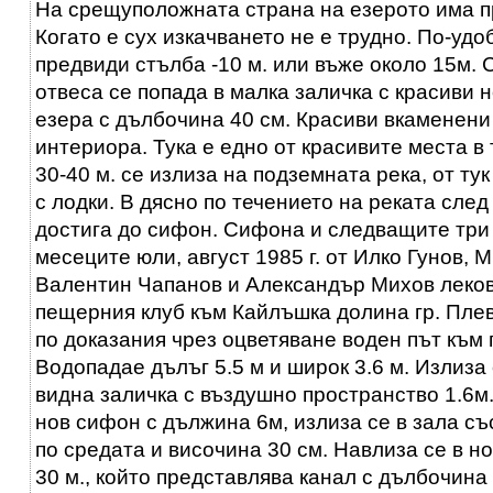
На срещуположната страна на езерото има пр
Когато е сух изкачването не е трудно. По-удоб
предвиди стълба -10 м. или въже около 15м. 
отвеса се попада в малка заличка с красиви 
езера с дълбочина 40 см. Красиви вкаменен
интериора. Тука е едно от красивите места в
30-40 м. се излиза на подземната река, от ту
с лодки. В дясно по течението на реката след
достига до сифон. Сифона и следващите три
месеците юли, август 1985 г. от Илко Гунов,
Валентин Чапанов и Александър Михов леко
пещерния клуб към Кайлъшка долина гр. Пле
по доказания чрез оцветяване воден път към
Водопадае дълъг 5.5 м и широк 3.6 м. Излиза 
видна заличка с въздушно пространство 1.6м
нов сифон с дължина 6м, излиза се в зала съ
по средата и височина 30 см. Навлиза се в н
30 м., който представлява канал с дълбочина 