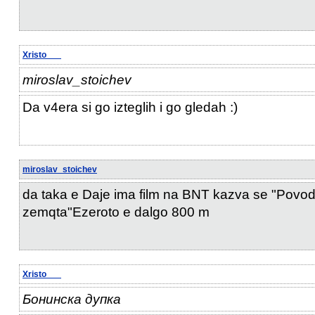
Xristo___
miroslav_stoichev
Da v4era si go izteglih i go gledah :)
miroslav_stoichev
da taka e Daje ima film na BNT kazva se "Povo
zemqta"Ezeroto e dalgo 800 m
Xristo___
Бонинска дупка