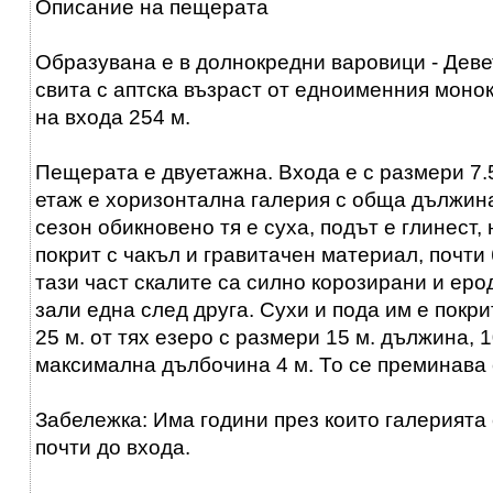
Описание на пещерата
Образувана е в долнокредни варовици - Дев
свита с аптска възраст от едноименния монок
на входа 254 м.
Пещерата е двуетажна. Входа е с размери 7.5
етаж е хоризонтална галерия с обща дължина
сезон обикновено тя е суха, подът е глинест,
покрит с чакъл и гравитачен материал, почти
тази част скалите са силно корозирани и ер
зали една след друга. Сухи и пода им е покри
25 м. от тях езеро с размери 15 м. дължина, 
максимална дълбочина 4 м. То се преминава 
Забележка: Има години през които галерията
почти до входа.