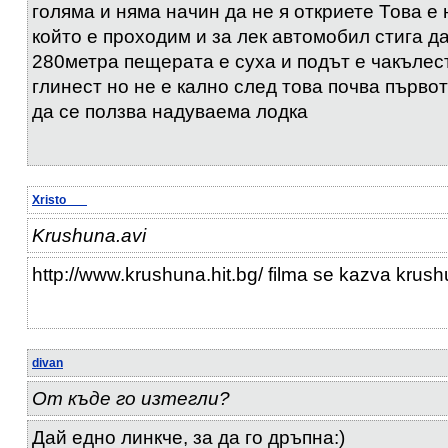
голяма и няма начин да не я откриете Това е
който е проходим и за лек автомобил стига д
280метра пещерата е суха и подът е чакълест
глинест но не е кално след това почва първо
да се ползва надуваема лодка
Xristo___
Krushuna.avi
http://www.krushuna.hit.bg/ filma se kazva krus
divan
От къде го изтегли?
Дай едно линкче, за да го дръпна:)