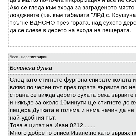
Ако се гледа към входа за заграденото място
ловджиите (т.е. към табелата "ЛРД с. Крушуна
тръгне ВДЯСНО през гората, над сухото дере
да се слезе в дерето на входа на пещерата.
Весо
- нерегистриран
Бонинска дупка
След като стигнете фургона спирате колата 
вляво по черен път през гората вървите по не
страна се вижда дерето сухата река вървите 
и някъде за около 10минути ще стигнете до в
пещера Дупката е голяма и няма начин да не 
най-удобния път.
Това е цитат на Иван 0212........
Много добре го описа Иване,но като вървях п