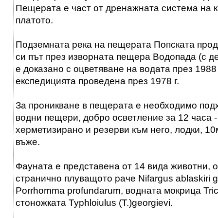
Пещерата е част от дренажната система на к
платото.
Подземната река на пещерата Попската про
си път през изворната пещера Водопада (с деб
е доказано с оцветяване на водата през 1988 
експедицията проведена през 1978 г.
За проникване в пещерата е необходимо под
водни пещери, добро осветление за 12 часа 
херметизирано и резерви към него, лодки, 10м
въже.
Фауната е представена от 14 вида животни, о
странично плуващото раче Nifargus ablaskiri g
Porrhomma profundarum, водната мокрица Tric
стоножката Typhloiulus (T.)georgievi.