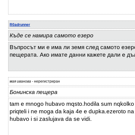
R0adrunner
Къде се намира самото езеро
Въпросът ми е има ли земя след самото езеро
пещерата. Ако имате данни кажете дали е д
мая иванова
- нерегистриран
Бонинска пещера
tam e mnogo hubavo mqsto.hodila sum nqkolko pu
priqteli i ne moga da kaja 4e e dupka.ezeroto n
hubavo i si zaslujava da se vidi.