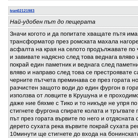
ivan02121983
Най-удобен път до пещерата
Значи когото и да попитате хващате пътя има
трансформатор през ромската махала нагоре
асфалта на края на селото продължавате по 
и завивате надясно след това веднага вляво
покрай един паметник и веднага след паметн
вляво и направо след това се престроявате с
черните пътчета преминава се през гората но
разчистен защото води до един фургон в гора
използва от ловците в Крушуна и е проходим
даже ние бяхме с Тико и то никъде не упря по
стигнете фургона спирате колата и тръгвате 
път през гората вървите по него и отдясната
дерето сухата река вървите покрай сухата ре
10минути ще стигнете до входа на бонинскат