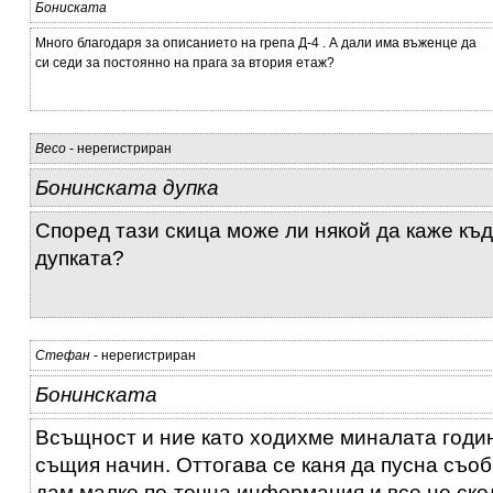
Бониската
Много благодаря за описанието на грепа Д-4 . А дали има въженце да
си седи за постоянно на прага за втория етаж?
Весо
- нерегистриран
Бонинската дупка
Според тази скица може ли някой да каже къд
дупката?
Стефан
- нерегистриран
Бонинската
Всъщност и ние като ходихме миналата годи
същия начин. Оттогава се каня да пусна съоб
дам малко по-точна информация и все не ско