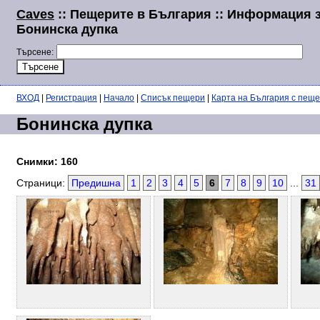
Caves
:: Пещерите в България :: Информация 
Бонинска дупка
Търсене:
ВХОД
|
Регистрация
|
Начало
|
Списък пещери
|
Карта на България с пещ
Бонинска дупка
Снимки: 160
Страници:
Предишна
1
2
3
4
5
6
7
8
9
10
...
31