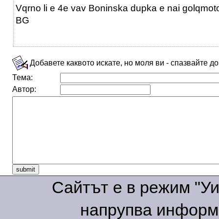
Vqrno li e 4e vav Boninska dupka e nai golqmo
BG
Добавете каквото искате, но моля ви - спазвайте д
Тема:
Автор:
Сайтът е в режим "Уик
напрупва информа