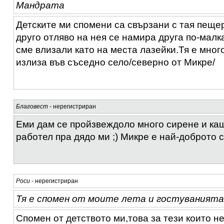
Мандрата
Детските ми спомени са свързани с тая пеще
друго отляво на нея се намира друга по-малк
сме влизали като на места лазейки.Тя е мног
излиза във съседно село/северно от Микре/
Благовест
- нерегистриран
Еми дам се пройзвеждоло много сирене и ка
работел пра дядо ми ;) Микре е най-доброто се
Роси
- нерегистриран
Тя е спомен от моите лета и гостуванията 
Спомен от детството ми,това за тези които н