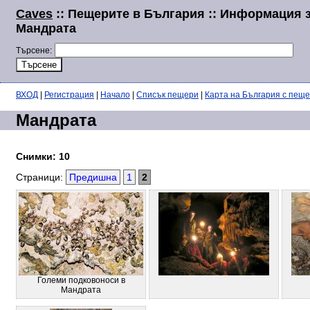
Caves
:: Пещерите в България :: Информация 
Мандрата
Търсене:
ВХОД
|
Регистрация
|
Начало
|
Списък пещери
|
Карта на България с пещ
Мандрата
Снимки: 10
Страници:
Предишна
1
2
Големи подковоноси в
Мандрата