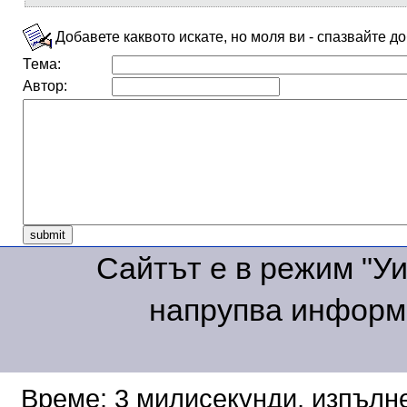
Добавете каквото искате, но моля ви - спазвайте д
Тема:
Автор:
Сайтът е в режим "Уик
напрупва информа
Време: 3 милисекунди, изпълне