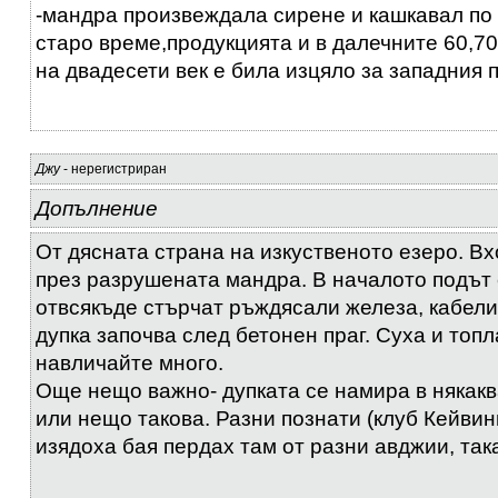
-мандра произвеждала сирене и кашкавал по 
старо време,продукцията и в далечните 60,70
на двадесети век е била изцяло за западния 
Джу
- нерегистриран
Допълнение
От дясната страна на изкуственото езеро. Вх
през разрушената мандра. В началото подът 
отвсякъде стърчат ръждясали железа, кабели
дупка започва след бетонен праг. Суха и топла
навличайте много.
Още нещо важно- дупката се намира в някакв
или нещо такова. Разни познати (клуб Кейвин
изядоха бая пердах там от разни авджии, так