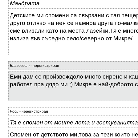
Мандрата
Детските ми спомени са свързани с тая пеще
друго отляво на нея се намира друга по-малк
сме влизали като на места лазейки.Тя е мног
излиза във съседно село/северно от Микре/
Благовест
- нерегистриран
Еми дам се пройзвеждоло много сирене и ка
работел пра дядо ми ;) Микре е най-доброто се
Роси
- нерегистриран
Тя е спомен от моите лета и гостуванията 
Спомен от детството ми,това за тези които н