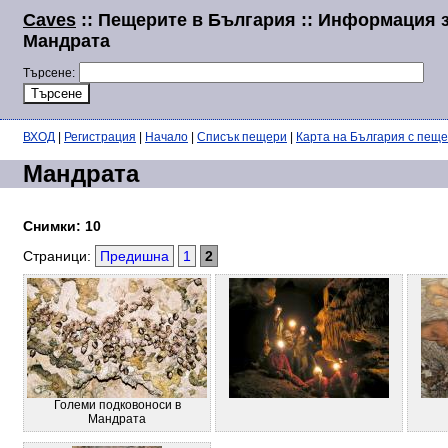
Caves
:: Пещерите в България :: Информация 
Мандрата
Търсене:
ВХОД
|
Регистрация
|
Начало
|
Списък пещери
|
Карта на България с пещ
Мандрата
Снимки: 10
Страници:
Предишна
1
2
Големи подковоноси в
Мандрата