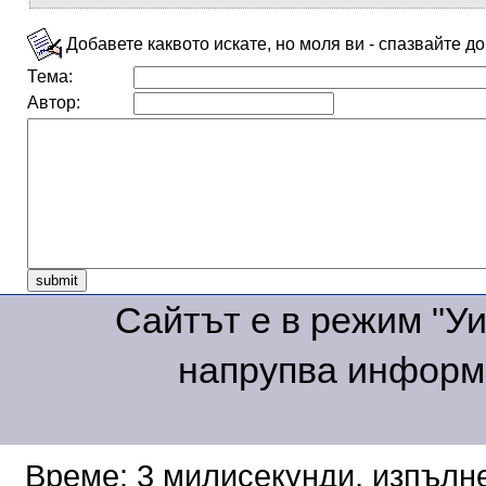
Добавете каквото искате, но моля ви - спазвайте д
Тема:
Автор:
Сайтът е в режим "Уик
напрупва информа
Време: 3 милисекунди, изпълне