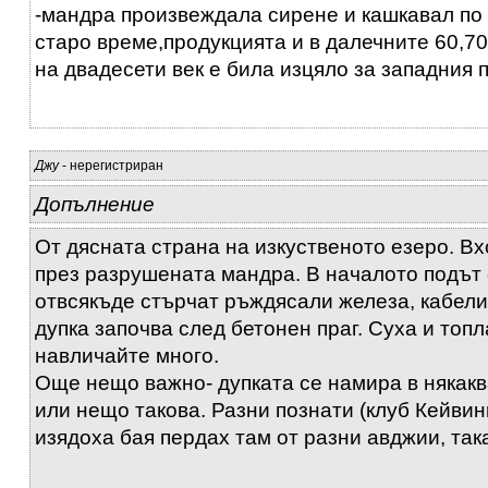
-мандра произвеждала сирене и кашкавал по 
старо време,продукцията и в далечните 60,70
на двадесети век е била изцяло за западния 
Джу
- нерегистриран
Допълнение
От дясната страна на изкуственото езеро. Вх
през разрушената мандра. В началото подът 
отвсякъде стърчат ръждясали железа, кабели
дупка започва след бетонен праг. Суха и топла
навличайте много.
Още нещо важно- дупката се намира в някакв
или нещо такова. Разни познати (клуб Кейвин
изядоха бая пердах там от разни авджии, так