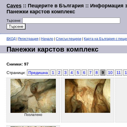
Caves
:: Пещерите в България :: Информация 
Панежки карстов комплекс
Търсене:
ВХОД
|
Регистрация
|
Начало
|
Списък пещери
|
Карта на България с пещ
Панежки карстов комплекс
Снимки: 97
Страници:
Предишна
1
2
3
4
5
6
7
8
9
10
11
1
Позлатено