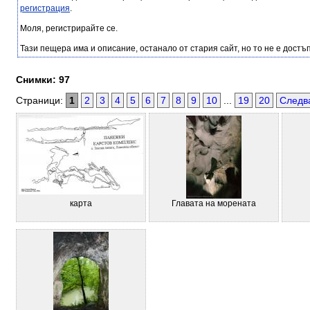
регистрация
.
Моля, регистрирайте се.
Тази пещера има и описание, останало от стария сайт, но то не е достъп
Снимки: 97
Страници:
1
2
3
4
5
6
7
8
9
10
...
19
20
Следв
карта
Главата на морената