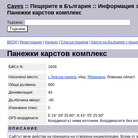
Caves
:: Пещерите в България :: Информация 
Панежки карстов комплекс
Търсене:
ВХОД
|
Регистрация
|
Начало
|
Списък пещери
|
Карта на България с пещ
Панежки карстов комплекс
БФСп N:
1609
Населено място:
с.Златна панега
, общ.
Ябланица
, Ловешка област
Обща дължина:
660
Денивелация:
40
Дълбочина минус:
-40
Изкачване плюс:
0
E 24° 09' 35.80'', N 43° 05' 25.50''
GPS координати:
Координатът няма източник. Координатите без из
О П И С А Н И Е
Сайтът вече действа на принципа на отворена енциклопедия. Всеки от 