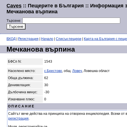
Caves
:: Пещерите в България :: Информация 
Мечканова върпина
Търсене:
ВХОД
|
Регистрация
|
Начало
|
Списък пещери
|
Карта на България с пещ
Мечканова върпина
БФСп N:
1543
Населено място:
с.Брестово
, общ.
Ловеч
, Ловешка област
Обща дължина:
62
Денивелация:
30
Дълбочина минус:
-30
Изкачване плюс:
0
О П И С А Н И Е
Сайтът вече действа на принципа на отворена енциклопедия. Всеки от 
регистрация
.
Моля, регистрирайте се.