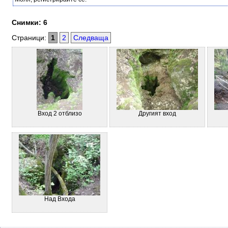
Снимки: 6
Страници:
1
2
Следваща
Вход 2 отблизо
Другият вход
Над Входа