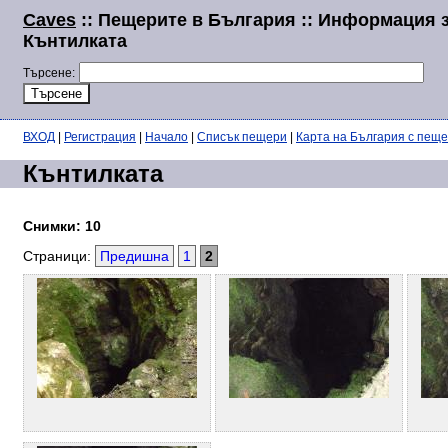
Caves
:: Пещерите в България :: Информация 
Кънтилката
Търсене:
ВХОД
|
Регистрация
|
Начало
|
Списък пещери
|
Карта на България с пещ
Кънтилката
Снимки: 10
Страници:
Предишна
1
2