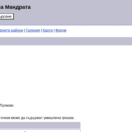
за Мандрата
ерните райони
|
Галерия
|
Карти
|
Форум
 Пулково.
точник може да съдържат умишлена грешка.