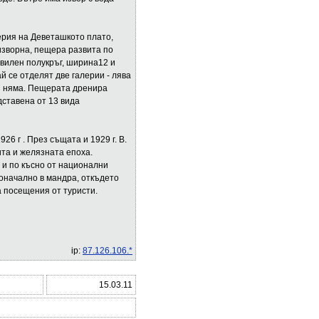
ерия на Деветашкото плато,
изворна, пещера развита по
авилен полукръг, ширина12 и
й се отделят две галерии - лява
ия няма. Пещерата дренира
дставена от 13 вида
6 г . През същата и 1929 г. В.
та и желязната епоха.
. и по късно от национални
оначално в мандра, откъдето
а посещения от туристи.
ip:
87.126.106.*
15.03.11