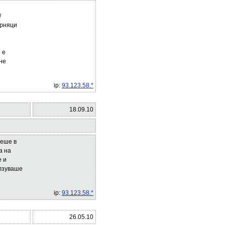
/
ерняци
 е
не
ip:
93.123.58.*
18.09.10
беше в
а на
е и
лзуваше
ip:
93.123.58.*
26.05.10