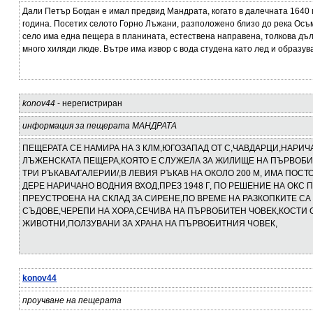
Дали Петър Богдан е имал предвид Мандрата, когато в далечната 1640 
година. Посетих селото Горно Лъжани, разположено близо до река Осъм
село има една пещера в планината, естествена направена, толкова дъл
много хиляди люде. Вътре има извор с вода студена като лед и образува 
konov44
- нерегистриран
информация за пещерата МАНДРАТА
ПЕЩЕРАТА СЕ НАМИРА НА 3 КЛМ,ЮГОЗАПАД ОТ С,ЧАВДАРЦИ,НАРИЧА
ЛЪЖЕНСКАТА ПЕЩЕРА,КОЯТО Е СЛУЖЕЛА ЗА ЖИЛИЩЕ НА ПЪРВОБИ
ТРИ РЪКАВА/ГАЛЕРИИ/,В ЛЕВИЯ РЪКАВ НА ОКОЛО 200 М, ИМА ПОС
ДЕРЕ НАРИЧАНО ВОДНИЯ ВХОД,ПРЕЗ 1948 Г, ПО РЕШЕНИЕ НА ОКС 
ПРЕУСТРОЕНА НА СКЛАД ЗА СИРЕНЕ,ПО ВРЕМЕ НА РАЗКОПКИТЕ СА
СЪДОВЕ,ЧЕРЕПИ НА ХОРА,СЕЧИВА НА ПЪРВОБИТЕН ЧОВЕК,КОСТИ 
ЖИВОТНИ,ПОЛЗУВАНИ ЗА ХРАНА НА ПЪРВОБИТНИЯ ЧОВЕК,
konov44
проучване на пещерата