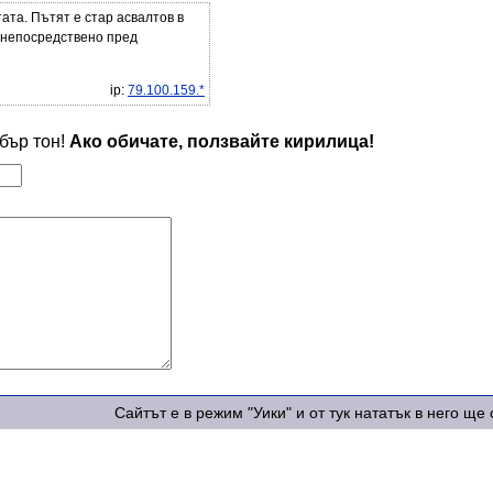
ата. Пътят е стар асвалтов в
е непосредствено пред
ip:
79.100.159.*
обър тон!
Ако обичате, ползвайте кирилица!
Сайтът е в режим "Уики" и от тук нататък в него щ