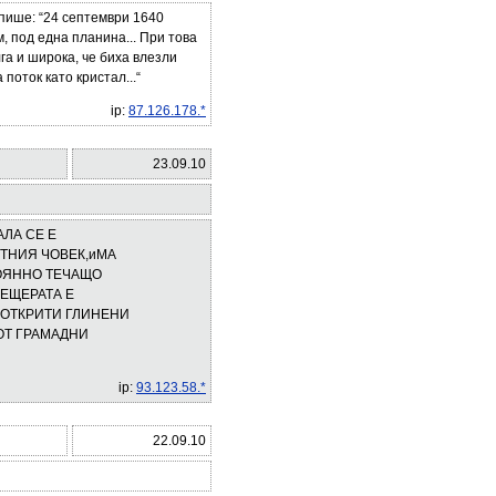
пише: “24 септември 1640
, под една планина... При това
га и широка, че биха влезли
поток като кристал...“
ip:
87.126.178.*
23.09.10
ЛА СЕ Е
ТНИЯ ЧОВЕК,иМА
ТОЯННО ТЕЧАЩО
ПЕЩЕРАТА Е
 ОТКРИТИ ГЛИНЕНИ
ОТ ГРАМАДНИ
ip:
93.123.58.*
22.09.10