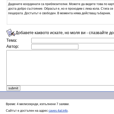
Дадените координати са приблизителни. Можете да видите това по карт
доста добро състояние. Обрасъл е, но е проходим с лека кола. Стига с
пещерата. Достъпът е свободен. В момента няма действащ гъбарник.
Добавете каквото искате, но моля ви - спазвайте д
Тема:
Автор:
Време: 4 милисекунди, изпълнени 7 заявки.
Сайтът е достъпен на адрес
caves.4at.info
.