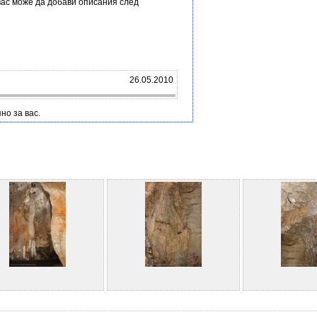
вас може да добави описания след
26.05.2010
но за вас.