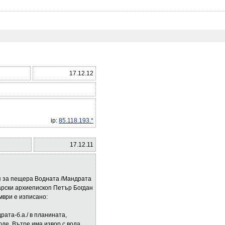
17.12.12
ip:
85.118.193.*
17.12.11
ия за пещера Водната /Мандрата
арски архиепископ Петър Богдан
мври е изписано:
ата-б.а./ в планината,
юде. Вътре има извор с вода