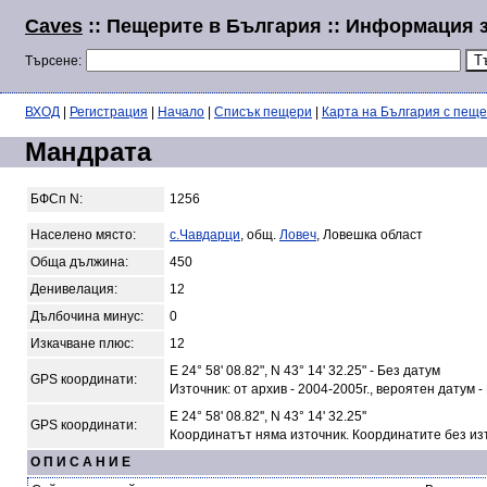
Caves
:: Пещерите в България :: Информация 
Търсене:
ВХОД
|
Регистрация
|
Начало
|
Списък пещери
|
Карта на България с пещ
Мандрата
БФСп N:
1256
Населено място:
с.Чавдарци
, общ.
Ловеч
, Ловешка област
Обща дължина:
450
Денивелация:
12
Дълбочина минус:
0
Изкачване плюс:
12
E 24° 58' 08.82", N 43° 14' 32.25" - Без датум
GPS координати:
Източник: от архив - 2004-2005г., вероятен датум -
E 24° 58' 08.82'', N 43° 14' 32.25''
GPS координати:
Координатът няма източник. Координатите без из
О П И С А Н И Е