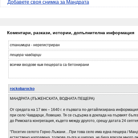
Добавете своя снимка за Мандрата
Коментари, разкази, истории, допълнителна информация
станимира
- нерегистриран
пещера чавдарци
всички входове кьм пещерата са бетонирани
rockobarocko
МАНДРАТА (ЛЪЖЕНСКАТА, ВОДНАТА ПЕЩЕРА)
От средата на 17 век – 1640 г. е първата по-детайлизирана информац
при село Чавдарци, Ловешко. Тя се съдържа в доклада на първият бълг
до Римската конгрегация, където между другото, срещу датата 24 септе
“Посетих селото Горно Лъжани…При това село има една пещера / Мандр
естествено направена, толкова дълга и широка, че биха влезли много л