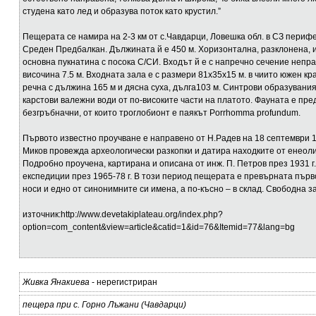
студена като лед и образува поток като крустил.”
Пещерата се намира на 2-3 км от с.Чавдарци, Ловешка обл. в СЗ периф
Среден Предбалкан. Дължината й е 450 м. Хоризонтална, разклонена, 
основна пукнатина с посока С/СИ. Входът й е с напречно сечение непр
височина 7.5 м. Входната зала е с размери 81x35x15 м. в чиито южен кра
речна с дължина 165 м и дясна суха, дълга103 м. Синтрови образуван
карстови валежни води от по-високите части на платото. Фауната е пре
безгръбначни, от които троглобионт е паякът Porrhomma profundum.
Първото известно проучване е направено от Н.Радев на 18 септември 192
Миков провежда археологически разкопки и датира находките от енеоли
Подробно проучена, картирана и описана от инж. П. Петров през 1931 г
експедиции през 1965-78 г. В този период пещерата е превърната първ
носи и едно от синонимните си имена, а по-късно – в склад. Свободна з
източник:http://www.devetakiplateau.org/index.php?
option=com_content&view=article&catid=1&id=76&Itemid=77&lang=bg
Живка Янакиева
- нерегистриран
пещера при с. Горно Лъжани (Чавдарци)