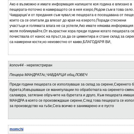
Ако е възможно и имате информация напишете коя година е влизано в
пещерата-поточно в намиращото се в нея езеро,Родом съм в това село 
Чавдарци/ и от предания съм чувал,че пещерата е посещавана от пещ
които са се опитали да влезат до края на езерото,Поради стеснени
участъци и голямата влага не са успели,Ако имате някаква информация
моля побликувайте,От възрастни хора преди години когато пещерата се
почиствала от нанос на пръст,за да се циментира и стане склад за сире
са намерени кости,но неизвестно от какво,БЛАГОДАРЯ ВИ,
konov44
- нерегистриран
Пещера МАНДРАТАс,ЧАВДАРЦИ общ,ЛОВЕЧ
Преди години пещерата се използуваше за склад за сирене,Сиренето 
бурета,Извършваше се манипулации по обработката на сиренето-смян
саламура, затягане обръчите на буретата и друго, Към пещерата имаш
МАНДРА в която се произвеждаше сирене,След това пещерата се изпо
за производство на гъби,Сега всичко е занимарено и е пусто
momchi