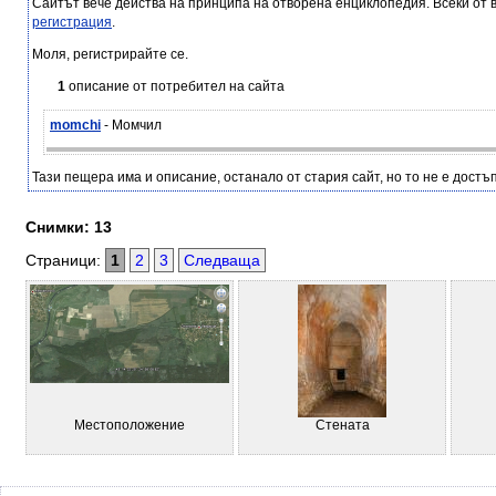
Сайтът вече действа на принципа на отворена енциклопедия. Всеки от 
регистрация
.
Моля, регистрирайте се.
1
описание от потребител на сайта
momchi
- Момчил
Тази пещера има и описание, останало от стария сайт, но то не е достъп
Снимки: 13
Страници:
1
2
3
Следваща
Местоположение
Стената