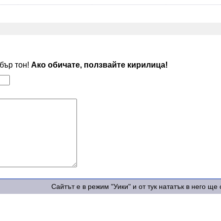
обър тон!
Ако обичате, ползвайте кирилица!
Сайтът е в режим "Уики" и от тук нататък в него щ