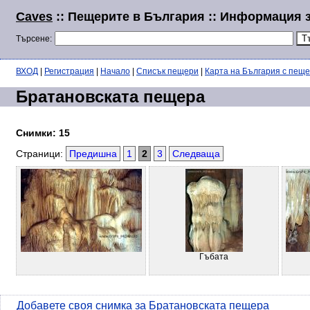
Caves
:: Пещерите в България :: Информация 
Търсене:
ВХОД
|
Регистрация
|
Начало
|
Списък пещери
|
Карта на България с пещ
Братановската пещера
Снимки: 15
Страници:
Предишна
1
2
3
Следваща
Гъбата
Добавете своя снимка за Братановската пещера