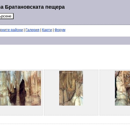
за Братановската пещера
ерните райони
|
Галерия
|
Карти
|
Форум