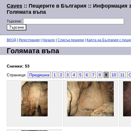
Caves
:: Пещерите в България :: Информация 
Голямата въпа
Търсене:
ВХОД
|
Регистрация
|
Начало
|
Списък пещери
|
Карта на България с пещ
Голямата въпа
Снимки: 53
Страници:
Предишна
1
2
3
4
5
6
7
8
9
10
11