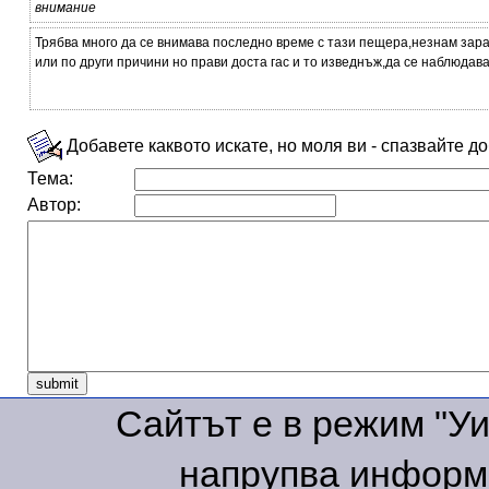
внимание
Трябва много да се внимава последно време с тази пещера,незнам зар
или по други причини но прави доста гас и то изведнъж,да се наблюдава
Добавете каквото искате, но моля ви - спазвайте д
Тема:
Автор:
Сайтът е в режим "Уик
напрупва информа