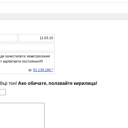
11.03.10
ади зачестилите земетресения
т карбитките постоянно!!!!
ip:
91.139.186.*
обър тон!
Ако обичате, ползвайте кирилица!