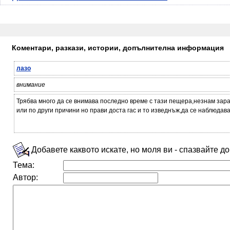
Коментари, разкази, истории, допълнителна информация
лазо
внимание
Трябва много да се внимава последно време с тази пещера,незнам зар
или по други причини но прави доста гас и то изведнъж,да се наблюдава
Добавете каквото искате, но моля ви - спазвайте д
Тема:
Автор: