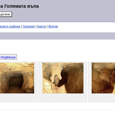
за Голямата въпа
ерните райони
|
Галерия
|
Карти
|
Форум
Следваща