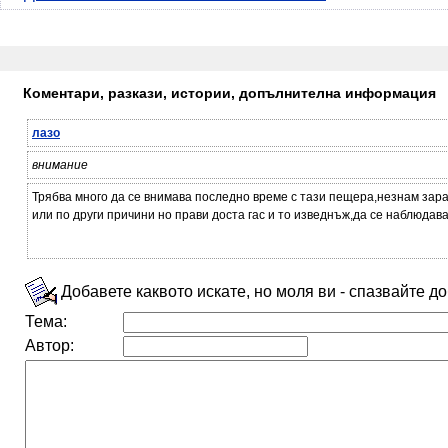
Коментари, разкази, истории, допълнителна информация
лазо
внимание
Трябва много да се внимава последно време с тази пещера,незнам зар
или по други причини но прави доста гас и то изведнъж,да се наблюдава
Добавете каквото искате, но моля ви - спазвайте д
Тема:
Автор: