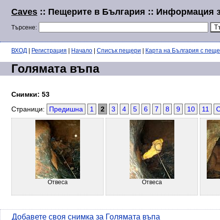
Caves
:: Пещерите в България :: Информация 
Търсене:
ВХОД
|
Регистрация
|
Начало
|
Списък пещери
|
Карта на България с пещ
Голямата въпа
Снимки: 53
Страници:
Предишна
1
2
3
4
5
6
7
8
9
10
11
Отвеса
Отвеса
Добавете своя снимка за Голямата въпа