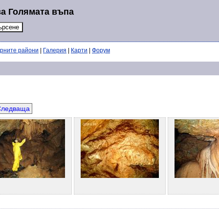
за Голямата въпа
ерните райони
|
Галерия
|
Карти
|
Форум
Следваща