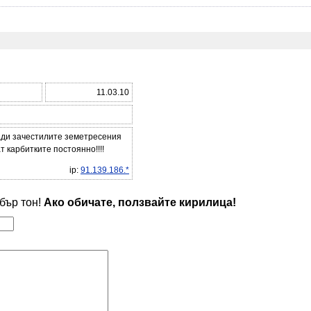
11.03.10
ади зачестилите земетресения
т карбитките постоянно!!!!
ip:
91.139.186.*
обър тон!
Ако обичате, ползвайте кирилица!