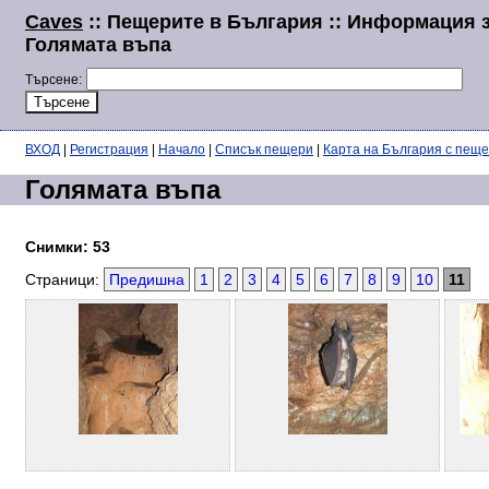
Caves
:: Пещерите в България :: Информация 
Голямата въпа
Търсене:
ВХОД
|
Регистрация
|
Начало
|
Списък пещери
|
Карта на България с пещ
Голямата въпа
Снимки: 53
Страници:
Предишна
1
2
3
4
5
6
7
8
9
10
11