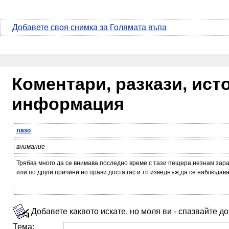
Добавете своя снимка за Голямата въпа
Коментари, разкази, ис
информация
лазо
внимание
Трябва много да се внимава последно време с тази пещера,незнам зар
или по други причини но прави доста гас и то изведнъж,да се наблюдава
Добавете каквото искате, но моля ви - спазвайте д
Тема: