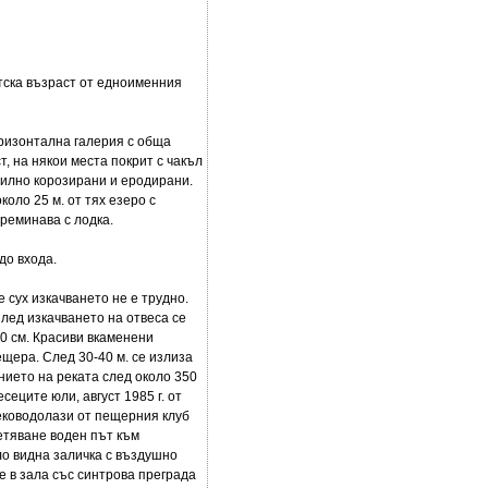
тска възраст от едноименния
оризонтална галерия с обща
т, на някои места покрит с чакъл
 силно корозирани и еродирани.
коло 25 м. от тях езеро с
реминава с лодка.
до входа.
 сух изкачването не е трудно.
След изкачването на отвеса се
40 см. Красиви вкаменени
ещера. След 30-40 м. се излиза
ението на реката след около 350
еците юли, август 1985 г. от
еководолази от пещерния клуб
етяване воден път към
ло видна заличка с въздушно
е в зала със синтрова преграда