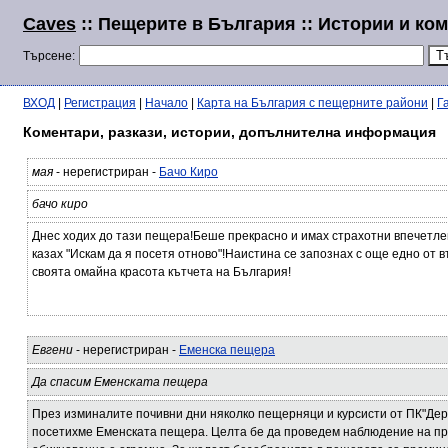
Caves
:: Пещерите в България :: Истории и ко
Търсене:
ВХОД
|
Регистрация
|
Начало
|
Карта на България с пещерните райони
|
Г
Коментари, разкази, истории, допълнителна информация
мая
- нерегистриран -
Бачо Киро
бачо киро
Днес ходих до тази пещера!Беше прекрасно и имах страхотни впечетле
казах "Искам да я посетя отново"!Наистина се запознах с още едно от
своята омайна красота кътчета на България!
Евгени
- нерегистриран -
Еменска пещера
Да спасим Еменската пещера
През изминалите почивни дни няколко пещерняци и курсисти от ПК"Дер
посетихме Еменската пещера. Целта бе да проведем наблюдение на пр