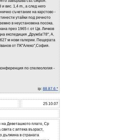
която завършва със сифон.
 вис. 1,4 m., a след него
нично съчетание на карстово -
 тинести утайки под речното
одземно в неустановена посока.
на през 1965 г. от Цв. Личков
а експедиция „Дружба'78", А.
 627 м нови галерии. Пещерата
.Иванов от ПК"Алеко",София.
конференция по спелеология -
ip:
88.87.6.*
25.10.07
я на Деветашкото плато, Ср
свита с аптека възраст,
о дължина в страната