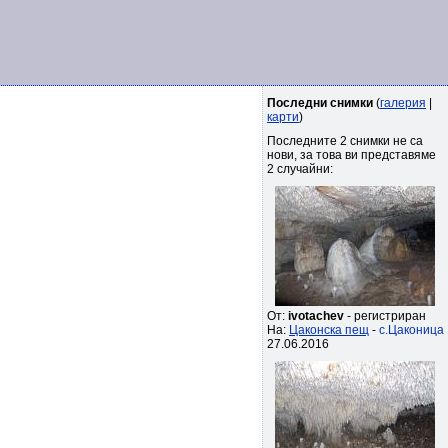
Последни снимки
(
галерия
|
карти
)
Последните 2 снимки не са
нови, за това ви представяме
2 случайни:
От:
ivotachev
- регистриран
На:
Цаконска пещ
-
с.Цаконица
27.06.2016