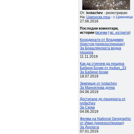
От:
ivotachev
- регистриран
На:
Цаконска пещ
-
с.Цаконица
27.06.2016
Последни коментари,
истории
(
всички
|
вс. изтрити
)
Координати от Владимир
Христов
(нерегистриран)
За Брашлянската водна
пещера
11.11.2019
Как да стигнем да пещера
Бабини Бозки от mutias_33
За Бабини бозки
18.07.2019
Землище от ivotachev
За Маноилова дупка
04.06.2019
Достигане до пещерата от
ivotachev
За Скока
04.06.2019
Филма на National Geographic
от Иван
(нерегистриран)
За Духлата
07.01.2019