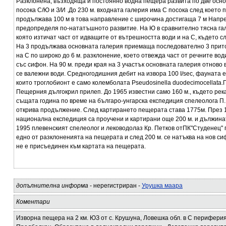
Разклонена, възходяща и постоянно водна пещера развита по две осно
посока С/Ю и З/И .До 230 м. входната галерия има С посока след което п
продължава 100 м в това направление с широчина достигаща 7 м Напре
предопределя по-нататъшното развитие. На Ю в сравнително тясна гале
която изтичат част от идващите от вътрешността води и на С, където сл
На 3 продължава основната галерия приемаща последователно 3 прито
на С по широко до 6 м. разклонение, което отвежда част от речните во
със сифон. На 90 м. преди края на 3 участък основната галерия отнов
се валежни води. Средногодишния дебит на извора 100 I/sec, фауната е
които троглобионт е само колемболата Pseudosinella duodecimocellata.
Пещерния дългокрил прилеп. До 1965 известни само 160 м., където рек
същата година по време на българо-унгарска експедиция спелеолога 
открива продължение. След картирането пещерата става 1775м. През 1
национална експедиция са проучени и картирани още 200 м. и дължина
1995 плевенският спелеолог и леководолаз Кр. Петков отПК"Студенец"
едно от разклоненията на пещерата и след 200 м. ce натъква на нов с
не е присъединен към картата на пещерата.
допълнителна информа
- нерегистриран -
Урушка маара
Коментари
Изворна пещера на 2 км. ЮЗ от с. Крушуна, Ловешка обл. в С перифери