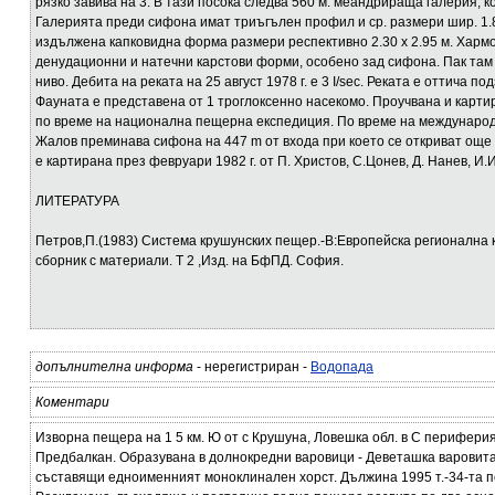
рязко завива на 3. В тази посока следва 560 м. меандрираща галерия, 
Галерията преди сифона имат триъгълен профил и ср. размери шир. 1.8 и
издължена капковидна форма размери респективно 2.30 х 2.95 м. Хармо
денудационни и натечни карстови форми, особено зад сифона. Пак там
ниво. Дебита на реката на 25 август 1978 г. е 3 I/sec. Реката е оттича п
Фауната е представена от 1 троглоксенно насекомо. Проучвана и картира
по време на национална пещерна експедиция. По време на международн
Жалов преминава сифона на 447 m от входа при което се откриват още
е картирана през февруари 1982 г. от П. Христов, С.Цонев, Д. Нанев, И
ЛИТЕРАТУРА
Петров,П.(1983) Система крушунских пещер.-В:Европейска регионална 
сборник с материали. Т 2 ,Изд. на БфПД. София.
допълнителна информа
- нерегистриран -
Водопада
Коментари
Изворна пещера на 1 5 км. Ю от с Крушуна, Ловешка обл. в С перифери
Предбалкан. Образувана в долнокредни варовици - Деветашка варовита 
съставящи едноименният моноклинален хорст. Дължина 1995 т.-34-та п