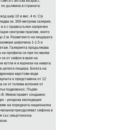
свита с аптска възраст,
 по дължина в страната.
од шир.10 и вис. 4 m. C/y
ледва ок. 300-метрова галерия,
 и е с правоъгълен напречен
ощни синтрови прагове, които
до 2 м. Развитието на пещерата
 размери широчина 1-1.5 и
н етаж. Галерията продължава
а на профила си при по-малка
 си от сифон в края на
и котли и и корнизи на нивата
а цялата пещера. Богата на
 дренира карстови води
ауната е представена от 12
ва се от голяма колония от
лък подковонос. Първо
и В. Миков правят сондажно
аро - унгарска експедиция
реме на поредната национална
. Чапанов преодоляват сифона в
ия със смъртоносна
лози.