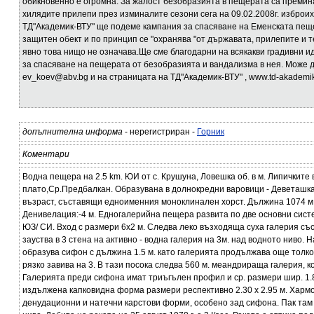
обикновенно е огромна. За жалост безобразията в пещерата са премина
хилядите прилепи през изминалите сезони сега на 09.02.2008г. изброи
ТД"Академик-ВТУ" ще подеме кампания за спасяване на Еменската пещ
защитен обект и по принцип се "охранява "от държавата, прилепите и т
явно това нищо не означава.Ще сме благодарни на всякакви градивни и
за спасяване на пещерата от безобразията и вандализма в нея. Може д
ev_koev@abv.bg и на страницата на ТД"Академик-ВТУ" , www.td-akademi
допълнителна информа
- нерегистриран -
Горник
Коментари
Водна пещера на 2.5 km. ЮИ от с. Крушуна, Ловешка об. в м. Липичкит
плато,Ср.Предбалкан. Образувана в долнокредни варовици - Деветашка
възраст, съставящи едноименния моноклинален хорст. Дължина 1074 м.
Денивелация:-4 м. Едногалерийна пещера развита по две основни сист
ЮЗ/ СИ. Вход с размери 6x2 м. Следва леко възходяща суха галерия със 
зауства в 3 стена на активно - водна галерия на 3м. над водното ниво. Н
образува сифон с дължина 1.5 м. като галерията продължава още толко
рязко завива на 3. В тази посока следва 560 м. меандрираща галерия, 
Галерията преди сифона имат триъгълен профил и ср. размери шир. 1.8 и
издължена капковидна форма размери респективно 2.30 х 2.95 м. Хармо
денудационни и натечни карстови форми, особено зад сифона. Пак там