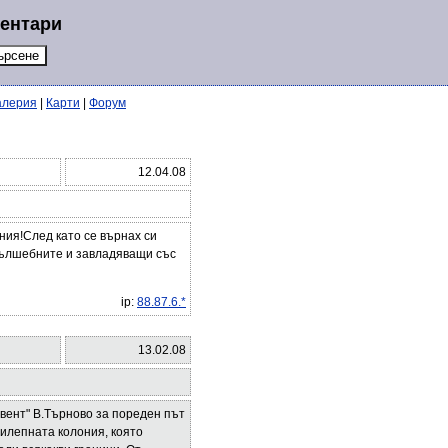
ментари
алерия
|
Карти
|
Форум
12.04.08
ния!След като се върнах си
 вълшебните и завладяващи със
ip:
88.87.6.*
13.02.08
вент" В.Търново за пореден път
илепната колония, която