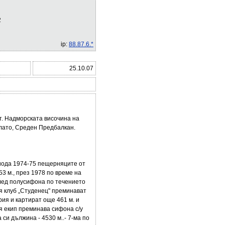
2
ip:
88.87.6.*
25.10.07
т. Надморската височина на
плато, Среден Предбалкан.
ериода 1974-75 пещерняците от
53 м., през 1978 по време на
лед полусифона по течението
я клуб „Студенец" преминават
ия и картират още 461 м. и
я екип преминава сифона с/у
си дължина - 4530 м..- 7-ма по