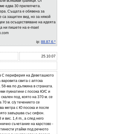
ли всякакви граници. От
хме едва 30 прилепчета.
ера. Същата е обявена за
е са защитен вид, но за някой
деи за осъществяване на идеята
а ни пишете на e-mael
k.com
ip:
88.87.6.*
25.10.07
е в С периферия на Деветашкото
 варовита свита с аптска
 58-ма по дължина в страната.
еми пукнатини с посока Ю/С и
скален под, която на 370 м. сe
а 70 м. с/у течението се
ва метра с Ю посока и после
която завършва със сифон.
 вис. 1,4 m., a след него
нично съчетание на карстово -
 тинести утайки под речното