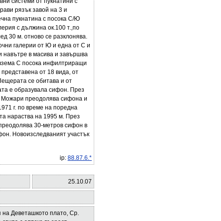
вни системи от пукнатини с
рави рязък завой на 3 и
чна пукнатина с посока С/Ю
рия с дължина ок.100 т.,по
ед 30 м. отново се разклонява.
чни галерии от Ю и една от С и
ди навътре в масива и завършва
о взема С посока инфилтриращи
 представена от 18 вида, от
Пещерата се обитава и от
ата е образувала сифон. През
П. Можари преодолява сифона и
971 г. по време на поредна
та нараства на 1995 м. През
 преодолява 30-метров сифон в
ифон. Новоизследваният участък
ip:
88.87.6.*
25.10.07
я на Деветашкото плато, Ср.