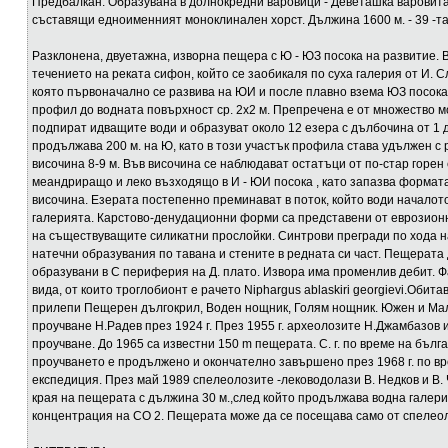
Предбалкан. Образувана в долнокредни варовици - Деветашка варовита 
съставящи едноименният моноклинален хорст. Дължина 1600 м. - 39 -та
Разклонена, двуетажна, изворна пещера с Ю - ЮЗ посока на развитие. Вх
течението на реката сифон, който се заобикаля по суха галерия от И. С
която първоначално се развива на ЮИ и после плавно взема ЮЗ посока
профил до водната повърхност ср. 2х2 м. Препречена е от множество м
подпират идващите води и образуват около 12 езера с дълбочина от 1 
продължава 200 м. на Ю, като в този участък профила става удължен с
височина 8-9 м. Във височина се наблюдават остатъци от по-стар горе
меандриращо и леко възходящо в И - ЮИ посока , като запазва формат
височина. Езерата постепенно преминават в поток, който води началото
галерията. Карстово-денудационни форми са представени от еврозионн
на съществуващите силикатни прослойки. Синтрови прегради по хода н
натечни образувания по тавана и стените в редната си част. Пещерата
образувани в С периферия на Д. плато. Извора има променлив дебит. Ф
вида, от които троглобионт е рачето Niphargus ablaskiri georgievi.Обита
прилепи Пещерен дългокрил, Воден нощник, Голям нощник. Южен и Ма
проучване Н.Радев през 1924 г. През 1955 г. археолозите Н.Джамбазов 
проучване. До 1965 са известни 150 m пещерата. С. г. по време на бълг
проучването е продължено и окончателно завършено през 1968 г. по в
експедиция. През май 1989 спелеолозите -леководолази В. Недков и В
края на пещерата с дължина 30 м.,след който продължава водна галер
концентрация на СО 2. Пещерата може да се посещава само от спелео