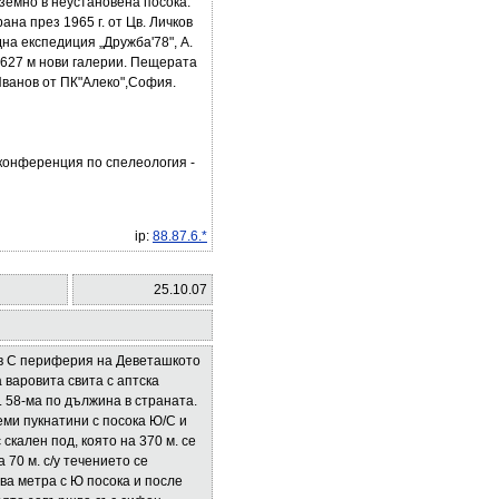
одземно в неустановена посока.
на през 1965 г. от Цв. Личков
а експедиция „Дружба'78", А.
 627 м нови галерии. Пещерата
.Иванов от ПК"Алеко",София.
конференция по спелеология -
ip:
88.87.6.*
25.10.07
е в С периферия на Деветашкото
 варовита свита с аптска
 58-ма по дължина в страната.
еми пукнатини с посока Ю/С и
скален под, която на 370 м. сe
а 70 м. с/у течението се
ва метра с Ю посока и после