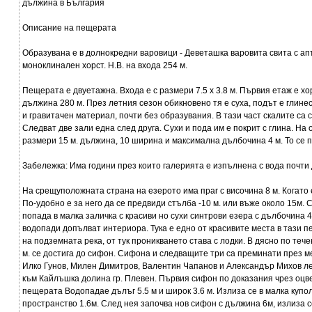
дължина в България
Описание на пещерата
Образувана е в долнокредни варовици - Деветашка варовита свита с ап
моноклинален хорст. Н.В. на входа 254 м.
Пещерата е двуетажна. Входа е с размери 7.5 х 3.8 м. Първия етаж е х
дължина 280 м. През летния сезон обикновено тя е суха, подът е глинес
и гравитачен материал, почти без образувания. В тази част скалите са
Следват две зали една след друга. Сухи и пода им е покрит с глина. На о
размери 15 м. дължина, 10 ширина и максимална дълбочина 4 м. То се п
Забележка: Има години през които галерията е изпълнена с вода почти 
На срещуположната страна на езерото има праг с височина 8 м. Когато е
По-удобно е за него да се предвиди стълба -10 м. или въже около 15м. 
попада в малка заличка с красиви но сухи синтрови езера с дълбочина 
водопади допълват интериора. Тука е едно от красивите места в тази п
на подземната река, от тук проникването става с лодки. В дясно по теч
м. се достига до сифон. Сифона и следващите три са преминати през мес
Илко Гунов, Милен Димитров, Валентин Чапанов и Александър Михов л
към Кайлъшка долина гр. Плевен. Първия сифон по доказания чрез оцв
пещерата Водопадае дълъг 5.5 м и широк 3.6 м. Излиза се в малка купо
пространство 1.6м. След нея започва нов сифон с дължина 6м, излиза с