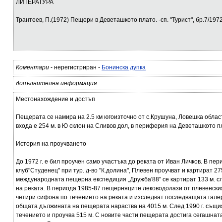
ЛИТЕРАТУРА
Трантеев, П.(1972) Пещери в Деветашкото плато. -сп. "Турист", бр.7/197
Коментари
- нерегистриран -
Бонинска дупка
допълнителна информация
Местонахождение и достъп
Пещерата се намира на 2.5 км югоизточно от с.Крушуна, Ловешка облас
входа е 254 м. в Ю склон на Сливов дол, в периферия на Деветашкото 
История на проучването
До 1972 г. е бил проучен само участъка до реката от Иван Личков. В п
клуб"Студенец" при тур. д-во "К.долина", Плевен проучват и картират 27
международната пещерна експедиция „Дружба'88" се картират 133 м. с
на реката. В периода 1985-87 пещерняците леководолази от плевенски
четири сифона по течението на реката и изследват последващата галер
общата дължината на пещерата нараства на 4015 м. След 1990 г. същи
течението и проучва 515 м. С новите части пещерата достига сегашната 