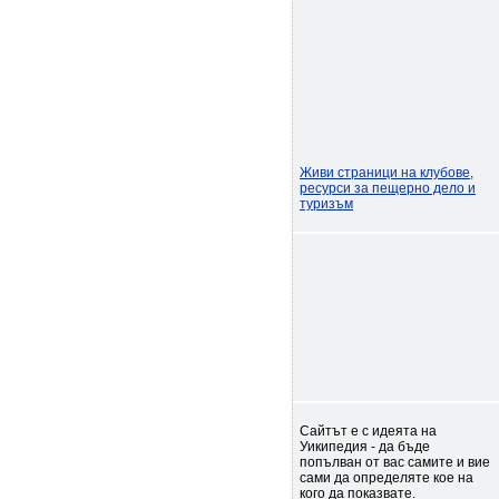
Живи страници на клубове,
ресурси за пещерно дело и
туризъм
Сайтът е с идеята на
Уикипедия - да бъде
попълван от вас самите и вие
сами да определяте кое на
кого да показвате.