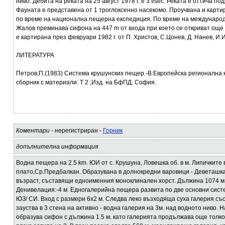
ниво. Дебита на реката на 25 август 1978 г. е 3 I/sec. Реката е оттича п
Фауната е представена от 1 троглоксенно насекомо. Проучвана и картира
по време на национална пещерна експедиция. По време на международн
Жалов преминава сифона на 447 m от входа при което се откриват още
е картирана през февруари 1982 г. от П. Христов, С.Цонев, Д. Нанев, И
ЛИТЕРАТУРА
Петров,П.(1983) Система крушунских пещер.-В:Европейска регионална 
сборник с материали. Т 2 ,Изд. на БфПД. София.
Коментари
- нерегистриран -
Горник
допълнителна информация
Водна пещера на 2.5 km. ЮИ от с. Крушуна, Ловешка об. в м. Липичкит
плато,Ср.Предбалкан. Образувана в долнокредни варовици - Деветашка
възраст, съставящи едноименния моноклинален хорст. Дължина 1074 м.
Денивелация:-4 м. Едногалерийна пещера развита по две основни сист
ЮЗ/ СИ. Вход с размери 6x2 м. Следва леко възходяща суха галерия със 
зауства в 3 стена на активно - водна галерия на 3м. над водното ниво. Н
образува сифон с дължина 1.5 м. като галерията продължава още толко