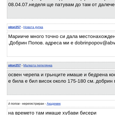
08.04.07.неделя ще патувам до там от далеч
piton357
-
Новата дупка
Марииче много точно си дала местонахожден
.Добрин Попов. адреса ми е dobrinpopov@abv
piton357
-
Малката пепелянка
освен черепа и грьнците имаше и бедрена кос
е била е бил висок около 175-180 см. добрин 
д попов
- нерегистриран -
Академик
на времето там имаше хубави бисери