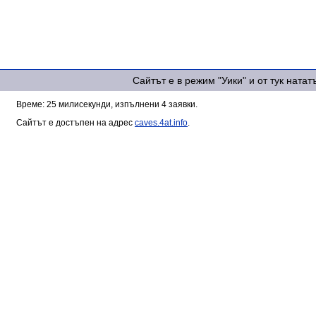
Сайтът е в режим "Уики" и от тук ната
Време: 25 милисекунди, изпълнени 4 заявки.
Сайтът е достъпен на адрес
caves.4at.info
.