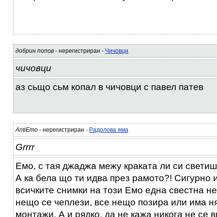
добрин попов
- нерегистриран -
Чичовци
чичовци
аз сьщо сьм копал в чичовци с павел патев
AntiEmo
- нерегистриран -
Радолова яма
Grrrr
Емо, с тая джаджа межу краката ли си светиш
А ка бела що ти идва през рамото?! Сигурно 
всичките снимки на този Емо една свестна не
нещо се чеплези, все нещо позира или има н
монтажи. А и рядко, да не кажа никога не се 