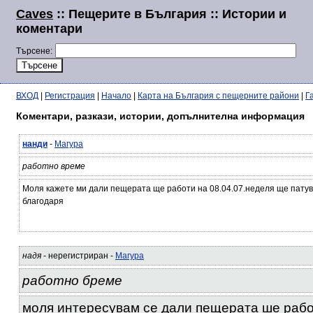
Caves
:: Пещерите в България :: Истории и
коментари
Търсене:
ВХОД
|
Регистрация
|
Начало
|
Карта на България с пещерните райони
|
Г
Коментари, разкази, истории, допълнителна информация
нанди
-
Магура
работно време
Моля кажете ми дали пещерата ще работи на 08.04.07.неделя ще патува
благодаря
надя
- нерегистриран -
Магура
работно бреме
моля интересувам се дали пещерата ше рабо