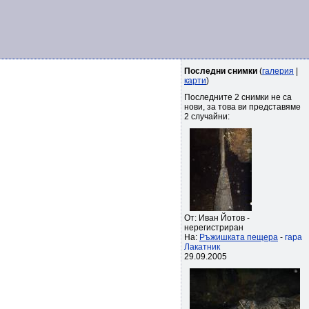
Последни снимки
(
галерия
|
карти
)
Последните 2 снимки не са
нови, за това ви представяме
2 случайни:
От: Иван Йотов -
нерегистриран
На:
Ръжишката пещера
-
гара
Лакатник
29.09.2005