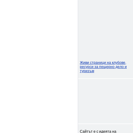
Живи страници на клубове,
ресурси за пещерно дело и
туризъм
Сайтът е с идеята на