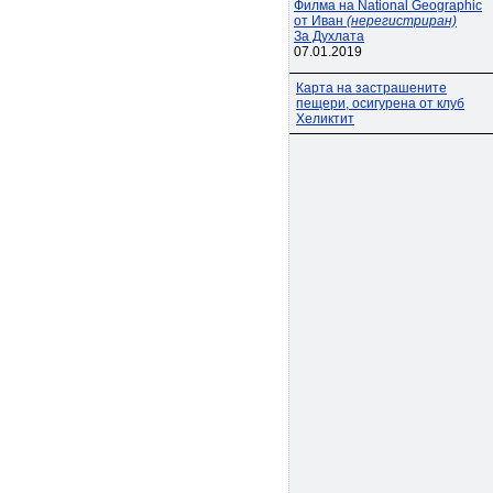
Филма на National Geographic
от Иван
(нерегистриран)
За Духлата
07.01.2019
Карта на застрашените
пещери, осигурена от клуб
Хеликтит