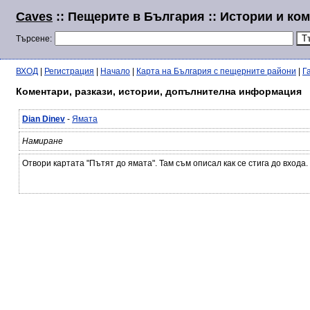
Caves
:: Пещерите в България :: Истории и ко
Търсене:
ВХОД
|
Регистрация
|
Начало
|
Карта на България с пещерните райони
|
Г
Коментари, разкази, истории, допълнителна информация
Dian Dinev
-
Ямата
Намиране
Отвори картата "Пътят до ямата". Там съм описал как се стига до входа.