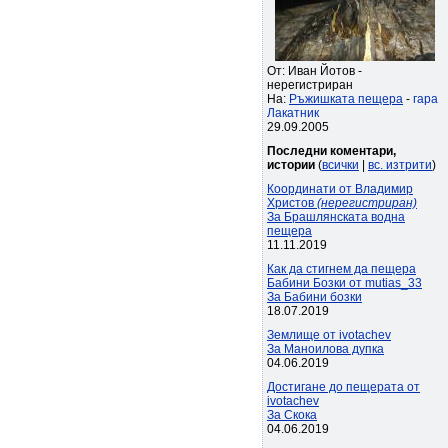
От: Иван Йотов -
нерегистриран
На:
Ръжишката пещера
-
гара
Лакатник
29.09.2005
Последни коментари,
истории
(
всички
|
вс. изтрити
)
Координати от Владимир
Христов
(нерегистриран)
За Брашлянската водна
пещера
11.11.2019
Как да стигнем да пещера
Бабини Бозки от mutias_33
За Бабини бозки
18.07.2019
Землище от ivotachev
За Маноилова дупка
04.06.2019
Достигане до пещерата от
ivotachev
За Скока
04.06.2019