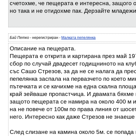
счетохме, че пещерата е интересна, защого 
но така и не отидохме пак. Дерзайте младежи
Бай Петко
- нерегистриран -
Малката пепелянка
Описание на пещерата.
Пещерата е открита и картирана през май 19
сбор по случай двадесет годищниното на клуб
със Сашо Стрезов, за да не се налага да пре
пепелянка заспала на первазчето по което ми
пътечката и се качихме на една скална площа
край зейваше пропастчица. И двамата бяхме
защото пещерата се намира на около 400 м и
на не повече от 100м по права линия от шосе
него. Интересно как даже Стрезов не знаеше 
След слизане на камина около 5м. се попада 