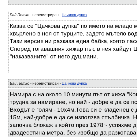
Бай Петко
- нерегистриран -
Цачкова дупка
Казва се "Цачкова дупка" по името на младо 
хвърлено в нея от турците, задето мътело во
Тази версия ни разказа една бабка, която па
Според тогавашния хижар пък, в нея хайдут 
"наказваните" от него душмани.
Бай Петко
- нерегистриран -
Цачкова дупка
Намира с на около 10 минути път от хижа "Ко
трудна за намиране, но най - добре е да се п
Входът е голям - 10х4м.Това си е кладенец с
15м, най-добре е да се използва стълбичка. 
започва блокаж в който през 1978г- успяхме 
двадесетина метра, без изобщо да разкопава