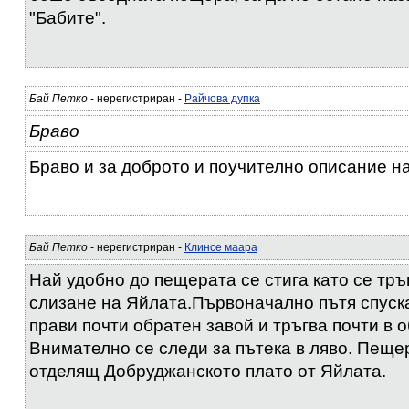
"Бабите".
Бай Петко
- нерегистриран -
Райчова дупка
Браво
Браво и за доброто и поучително описание на
Бай Петко
- нерегистриран -
Клинсе маара
Най удобно до пещерата се стига като се тръ
слизане на Яйлата.Първоначално пътя спуска
прави почти обратен завой и тръгва почти в 
Внимателно се следи за пътека в ляво. Пеще
отделящ Добруджанското плато от Яйлата.