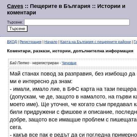
Caves
:: Пещерите в България :: Истории и
коментари
Търсене:
ВХОД
|
Регистрация
|
Начало
|
Карта на България с пещерните райони
|
Г
Коментари, разкази, истории, допълнителна информация
Бай Петко
- нерегистриран -
Чичовци
Май станах повод за разправия, без изибощо да 
ми е интересно да знам:
- имали, имало лие, в БФС карта на тази пещера
(допускам, че де, защото в намалото, на първи 
моето име). Ще уточня, че когато съм предавал 
били придружени с фишове и описание, последн
добре, защото все имащше проблем с пишещата 
сега.
- какъв все пак е редът да си погледна примерн