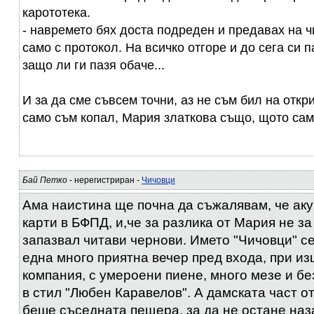
карототека.
- навремето бях доста подреден и предавах на 
само с протокол. На всичко отгоре и до сега си п
защо ли ги пазя обаче...
И за да сме съвсем точни, аз не съм бил на откр
само съм копал, Мария златкова също, щото сама
Бай Петко
- нерегистриран -
Чичовци
Ама наистина ще почна да съжалявам, че ак
карти в БФПД, и,че за разлика от Мария не за
запазвал читави чернови. Името "Чичовци" се
една много приятна вечер пред входа, при и
компания, с умероени пиене, много мезе и б
в стил "Любен Каравелов". А дамската част от
беше съседната пещера, за да не остане наза