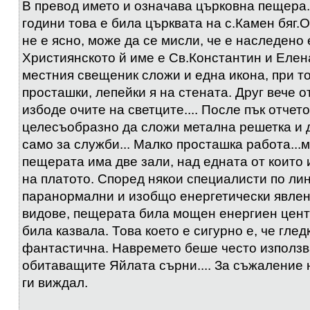
В превод името и означава църковна пещера.
години това е била църквата на с.Камен бяг.О
не е ясно, може да се мисли, че е наследено
Християнското й име е Св.Константин и Елен
местния свещеник сложи и една икона, при т
просташки, лепейки я на стената. Друг вече о
избоде очите на светците.... После пък отчето
целесъобразно да сложи метална решетка и 
само за служби... Малко просташка работа...м
пещерата има две зали, над едната от които
на платото. Според някои специалисти по ли
паранормални и изобщо енергетически явлен
видове, пещерата била мощен енергиен центъ
била казвала. Това което е сигурно е, че глед
фантастична. Навремето беше често използв
обитаващите Яйлата сърни.... За съжаление 
ги виждал.