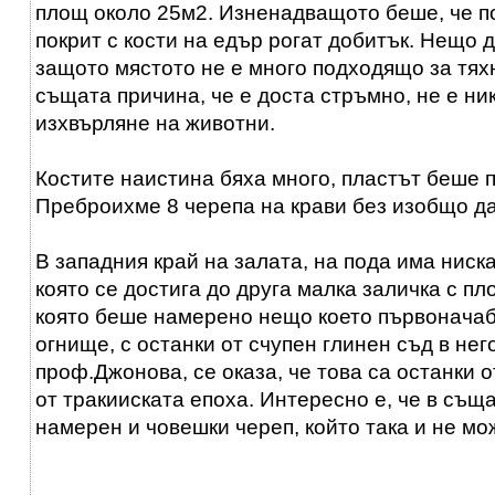
площ около 25м2. Изненадващото беше, че п
покрит с кости на едър рогат добитък. Нещо 
защото мястото не е много подходящо за тяхн
същата причина, че е доста стръмно, не е ни
изхвърляне на животни.
Костите наистина бяха много, пластът беше 
Преброихме 8 черепа на крави без изобщо да
В западния край на залата, на пода има ниск
която се достига до друга малка заличка с пл
която беше намерено нещо което първонача
огнище, с останки от счупен глинен съд в нег
проф.Джонова, се оказа, че това са останки 
от тракииската епоха. Интересно е, че в същ
намерен и човешки череп, който така и не мо