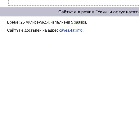
Сайтът е в режим "Уики" и от тук ната
Време: 25 милисекунди, изпълнени 5 заявки.
Сайтът е достъпен на адрес
caves.4at.info
.