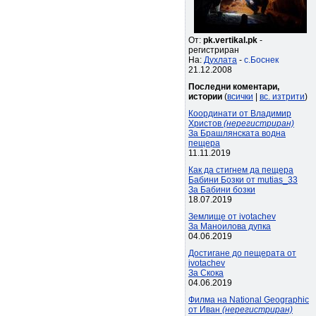
От:
pk.vertikal.pk
-
регистриран
На:
Духлата
-
с.Боснек
21.12.2008
Последни коментари,
истории
(
всички
|
вс. изтрити
)
Координати от Владимир
Христов
(нерегистриран)
За Брашлянската водна
пещера
11.11.2019
Как да стигнем да пещера
Бабини Бозки от mutias_33
За Бабини бозки
18.07.2019
Землище от ivotachev
За Маноилова дупка
04.06.2019
Достигане до пещерата от
ivotachev
За Скока
04.06.2019
Филма на National Geographic
от Иван
(нерегистриран)