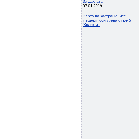
За Духлата
07.01.2019
Карта на застрашените
пещери, осигурена от клуб
Хеликтит