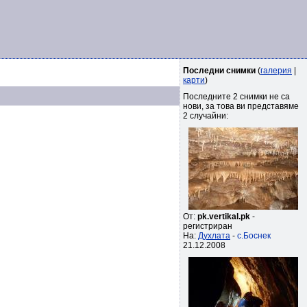
Последни снимки
(
галерия
|
карти
)
Последните 2 снимки не са
нови, за това ви представяме
2 случайни:
От:
pk.vertikal.pk
-
регистриран
На:
Духлата
-
с.Боснек
21.12.2008