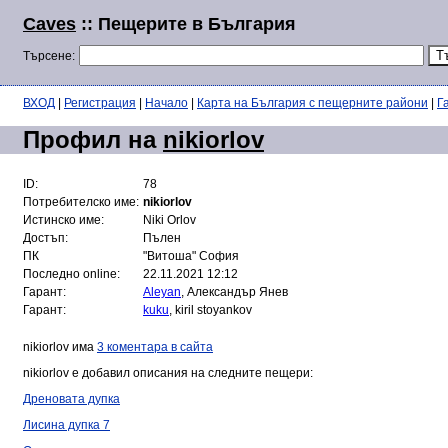
Caves
:: Пещерите в България
Търсене:
ВХОД
|
Регистрация
|
Начало
|
Карта на България с пещерните райони
|
Г
Профил на
nikiorlov
ID:
78
Потребителско име:
nikiorlov
Истинско име:
Niki Orlov
Достъп:
Пълен
ПК
"Витоша" София
Последно online:
22.11.2021 12:12
Гарант:
Aleyan
, Александър Янев
Гарант:
kuku
, kiril stoyankov
nikiorlov има
3 коментара в сайта
nikiorlov е добавил описания на следните пещери:
Дреновата дупка
Лисина дупка 7