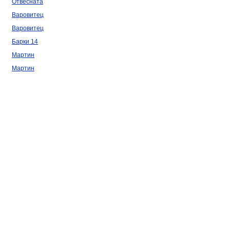
Отвесната
Варовитец
Варовитец
Барки 14
Мартин
Мартин