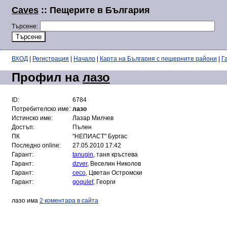
Caves
:: Пещерите в България
Търсене:
ВХОД
|
Регистрация
|
Начало
|
Карта на България с пещерните райони
|
Г
Профил на
лазо
ID:
6784
Потребителско име:
лазо
Истинско име:
Лазар Милчев
Достъп:
Пълен
ПК
"НЕПИАСТ" Бургас
Последно online:
27.05.2010 17:42
Гарант:
tanugin
, таня кръстева
Гарант:
dzver
, Веселин Николов
Гарант:
ceco
, Цветан Остромски
Гарант:
gogulef
, Георги
лазо има
2 коментара в сайта