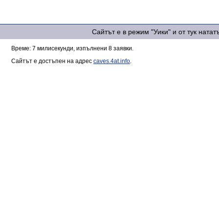
Сайтът е в режим "Уики" и от тук ната
Време: 7 милисекунди, изпълнени 8 заявки.
Сайтът е достъпен на адрес
caves.4at.info
.