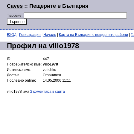
Caves
:: Пещерите в България
Търсене:
ВХОД
|
Регистрация
|
Начало
|
Карта на България с пещерните райони
|
Г
Профил на
vilio1978
ID:
447
Потребителско име:
vilio1978
Истинско име:
velichko
Достъп:
Ограничен
Последно online:
14.05.2006 11:11
vilio1978 има
2 коментара в сайта