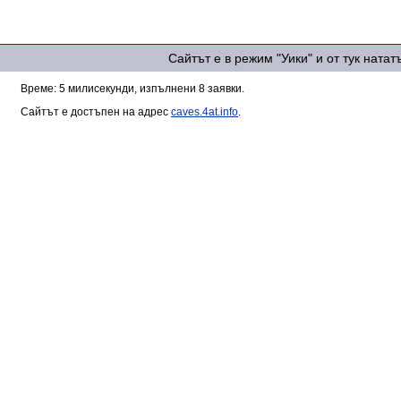
Сайтът е в режим "Уики" и от тук ната
Време: 5 милисекунди, изпълнени 8 заявки.
Сайтът е достъпен на адрес
caves.4at.info
.