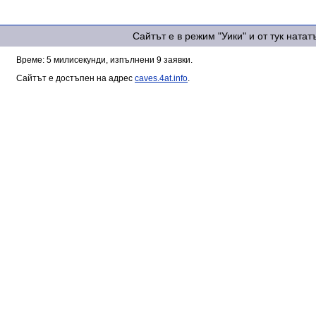
Сайтът е в режим "Уики" и от тук ната
Време: 5 милисекунди, изпълнени 9 заявки.
Сайтът е достъпен на адрес
caves.4at.info
.