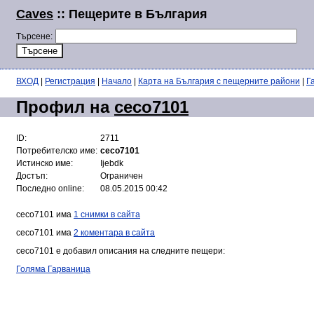
Caves
:: Пещерите в България
Търсене:
ВХОД
|
Регистрация
|
Начало
|
Карта на България с пещерните райони
|
Г
Профил на
ceco7101
ID:
2711
Потребителско име:
ceco7101
Истинско име:
Ijebdk
Достъп:
Ограничен
Последно online:
08.05.2015 00:42
ceco7101 има
1 снимки в сайта
ceco7101 има
2 коментара в сайта
ceco7101 е добавил описания на следните пещери:
Голяма Гарваница