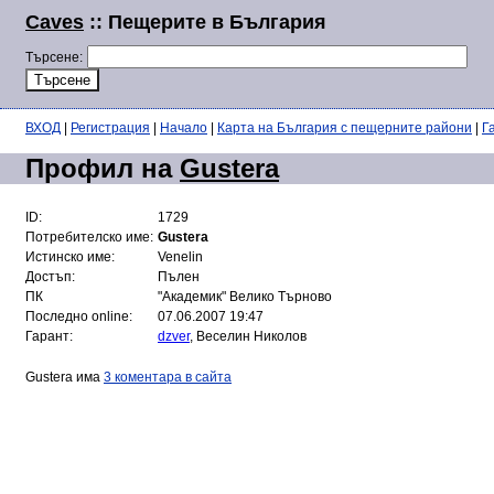
Caves
:: Пещерите в България
Търсене:
ВХОД
|
Регистрация
|
Начало
|
Карта на България с пещерните райони
|
Г
Профил на
Gustera
ID:
1729
Потребителско име:
Gustera
Истинско име:
Venelin
Достъп:
Пълен
ПК
"Академик" Велико Търново
Последно online:
07.06.2007 19:47
Гарант:
dzver
, Веселин Николов
Gustera има
3 коментара в сайта