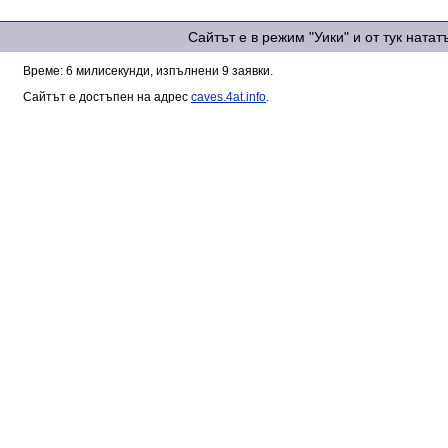
Сайтът е в режим "Уики" и от тук ната
Време: 6 милисекунди, изпълнени 9 заявки.
Сайтът е достъпен на адрес
caves.4at.info
.