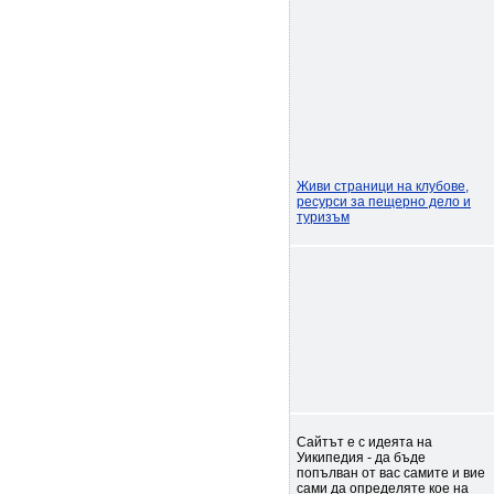
Живи страници на клубове,
ресурси за пещерно дело и
туризъм
Сайтът е с идеята на
Уикипедия - да бъде
попълван от вас самите и вие
сами да определяте кое на