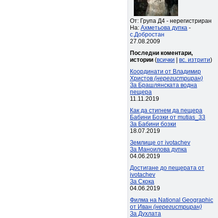
От: Група Д4 - нерегистриран
На:
Ахметьова дупка
-
с.Добростан
27.08.2009
Последни коментари,
истории
(
всички
|
вс. изтрити
)
Координати от Владимир
Христов
(нерегистриран)
За Брашлянската водна
пещера
11.11.2019
Как да стигнем да пещера
Бабини Бозки от mutias_33
За Бабини бозки
18.07.2019
Землище от ivotachev
За Маноилова дупка
04.06.2019
Достигане до пещерата от
ivotachev
За Скока
04.06.2019
Филма на National Geographic
от Иван
(нерегистриран)
За Духлата