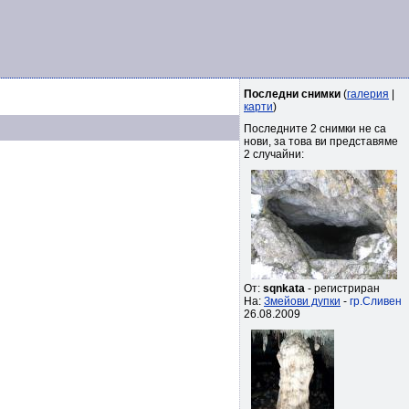
Последни снимки
(
галерия
|
карти
)
Последните 2 снимки не са
нови, за това ви представяме
2 случайни:
От:
sqnkata
- регистриран
На:
Змейови дупки
-
гр.Сливен
26.08.2009