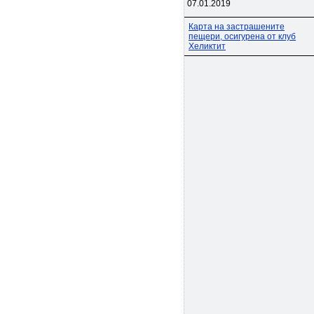
07.01.2019
Карта на застрашените
пещери, осигурена от клуб
Хеликтит