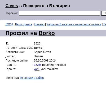
Caves
:: Пещерите в България
Търсене:
ВХОД
|
Регистрация
|
Начало
|
Карта на България с пещерните райони
|
Г
Профил на
Borko
ID:
1526
Потребителско име:
Borko
Истинско име:
Борис Хитев
Достъп:
Пълен
Последно online:
26.10.2008 20:24
Гарант:
dzver
, Веселин Николов
Гарант:
yani
, yani makulev
Borko има
30 снимки в сайта